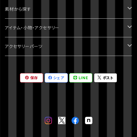
2部 戦闘潮流
ダンガンロンパ
ブレスレット
パンク・ゴシック・ロック・かっこいい
素材から探す
3部 スターダストクルセイダース
無印
ツイステッドワンダーランド
指輪・リング
病みかわいい
天然石
アイテム・小物・アクセサリー
4部 ダイヤモンドは砕けない
スーパーダンガンロンパ2
刀剣乱舞
イヤーカフ・イヤーフック
ポップ・かわいい
スワロフスキー
ミニチュア・ドールハウス
アクセサリーパーツ
5部 黄金の風
絶対絶望少女
おそ松さん
ネックレス
綺麗・キレイ
3dプリント（PLA）
ホラー・ハロウィン
チャーム
6部 ストーンオーシャン
保存
シェア
LINE
ポスト
ダンガンロンパV3
クロックタワー
チョーカー
シック・清楚
レジン
クトゥルフ神話
7部 スティール・ボール・ラン
オリジナル
ストラップ・キーホルダー
派手・目立ちたい
ガラス
8部 ジョジョリオン
クトゥルフ神話
バッグチャーム
シーズン物
レザー・合皮