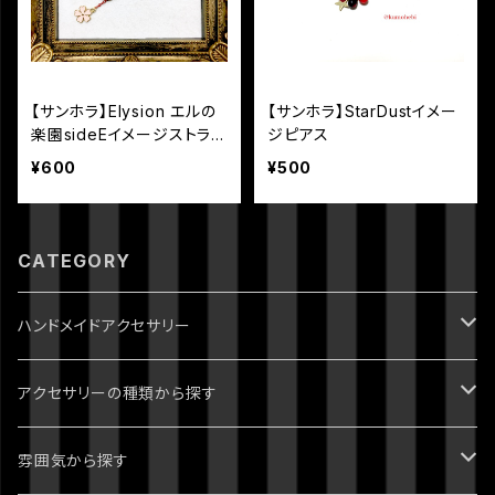
【サンホラ】Elysion エルの
【サンホラ】StarDustイメー
楽園sideEイメージストラッ
ジピアス
プ
¥600
¥500
CATEGORY
ハンドメイドアクセサリー
ジョジョの奇妙な冒険
アクセサリーの種類から探す
1部 ファントムブラッド
進撃の巨人
ピアス・イヤリング
雰囲気から探す