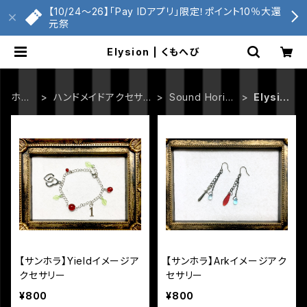
【10/24〜26】「Pay IDアプリ」限定！ポイント10％大還
元祭
Elysion | くもへび
ホー
ハンドメイドアクセサリ
Sound Horizo
Elysio
ム
ー
n
n
【サンホラ】Yieldイメージア
【サンホラ】Arkイメージアク
クセサリー
セサリー
¥800
¥800