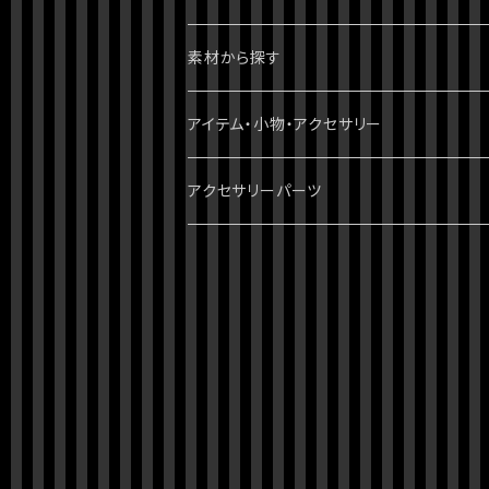
2部 戦闘潮流
ダンガンロンパ
ブレスレット
パンク・ゴシック・ロック・かっこいい
素材から探す
3部 スターダストクルセイダース
無印
ツイステッドワンダーランド
指輪・リング
病みかわいい
天然石
アイテム・小物・アクセサリー
4部 ダイヤモンドは砕けない
スーパーダンガンロンパ2
刀剣乱舞
イヤーカフ・イヤーフック
ポップ・かわいい
スワロフスキー
ミニチュア・ドールハウス
アクセサリーパーツ
5部 黄金の風
絶対絶望少女
おそ松さん
ネックレス
綺麗・キレイ
3dプリント（PLA）
ホラー・ハロウィン
チャーム
6部 ストーンオーシャン
ダンガンロンパV3
クロックタワー
チョーカー
シック・清楚
レジン
クトゥルフ神話
7部 スティール・ボール・ラン
オリジナル
ストラップ・キーホルダー
派手・目立ちたい
ガラス
8部 ジョジョリオン
クトゥルフ神話
バッグチャーム
シーズン物
レザー・合皮