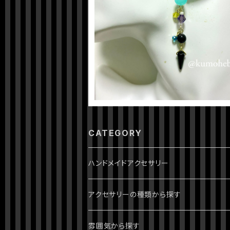
【ツイステッドワンダーランド】フロイド
ジピアス
¥600
CATEGORY
ハンドメイドアクセサリー
ジョジョの奇妙な冒険
アクセサリーの種類から探す
1部 ファントムブラッド
進撃の巨人
ピアス・イヤリング
雰囲気から探す