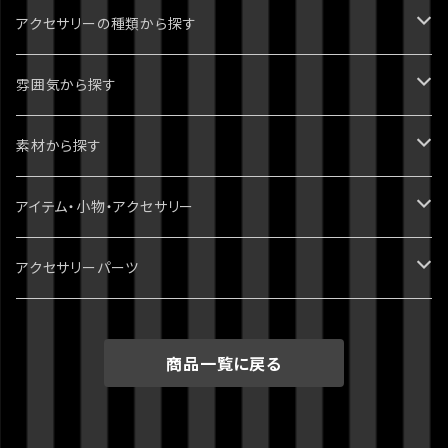
ジョジョの奇妙な冒険
アクセサリーの種類から探す
1部 ファントムブラッド
進撃の巨人
ピアス・イヤリング
雰囲気から探す
2部 戦闘潮流
ダンガンロンパ
ブレスレット
パンク・ゴシック・ロック・かっこいい
素材から探す
3部 スターダストクルセイダース
無印
ツイステッドワンダーランド
指輪・リング
病みかわいい
天然石
アイテム・小物・アクセサリー
4部 ダイヤモンドは砕けない
スーパーダンガンロンパ2
刀剣乱舞
イヤーカフ・イヤーフック
ポップ・かわいい
スワロフスキー
ミニチュア・ドールハウス
アクセサリーパーツ
5部 黄金の風
絶対絶望少女
おそ松さん
ネックレス
綺麗・キレイ
3dプリント（PLA）
ホラー・ハロウィン
チャーム
商品一覧に戻る
6部 ストーンオーシャン
ダンガンロンパV3
クロックタワー
チョーカー
シック・清楚
レジン
クトゥルフ神話
7部 スティール・ボール・ラン