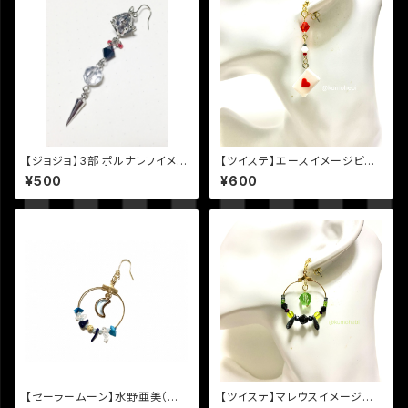
【ジョジョ】3部 ポルナレフイメ
【ツイステ】エースイメージピア
ージピアス
ス
¥500
¥600
【セーラームーン】水野亜美（セ
【ツイステ】マレウスイメージピ