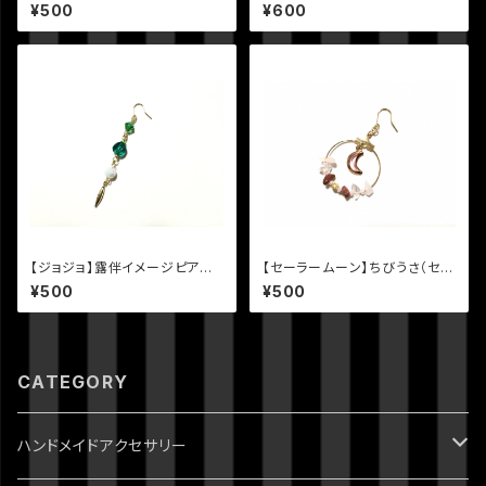
ーラーマーキュリー）イメージ天
アス
¥500
¥600
然石と月のピアス
【ジョジョ】露伴イメージピアスV
【セーラームーン】ちびうさ（セー
er.2
ラーちびムーン）イメージ天然石
¥500
¥500
と月のピアス
CATEGORY
ハンドメイドアクセサリー