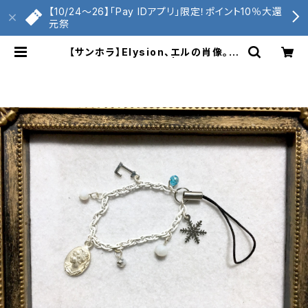
【10/24〜26】「Pay IDアプリ」限定！ポイント10％大還
元祭
【サンホラ】Elysion、エルの肖像。イ
メージストラップ | くもへび