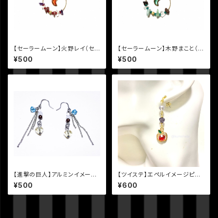
【セーラームーン】火野レイ（セ
【セーラームーン】木野まこと（セ
ーラーマーズ）イメージ天然石と
ーラージュピター）イメージ天然
¥500
¥500
月のピアス
石と月のピアス
【進撃の巨人】アルミンイメージ
【ツイステ】エペルイメージピア
ピアス
ス
¥500
¥600