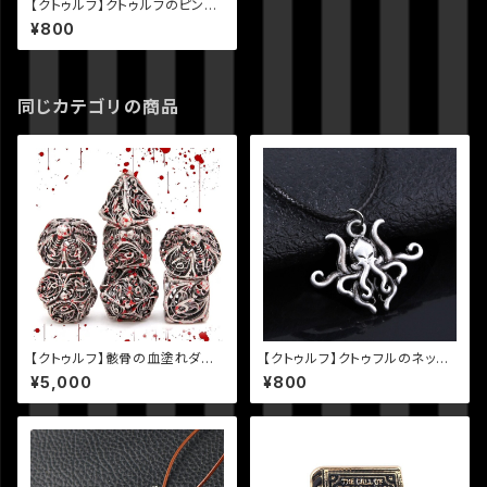
【クトゥルフ】クトゥルフのピンバ
ッジ
¥800
同じカテゴリの商品
【クトゥルフ】骸骨の血塗れダイ
【クトゥルフ】クトゥフルのネック
スセット
レス
¥5,000
¥800