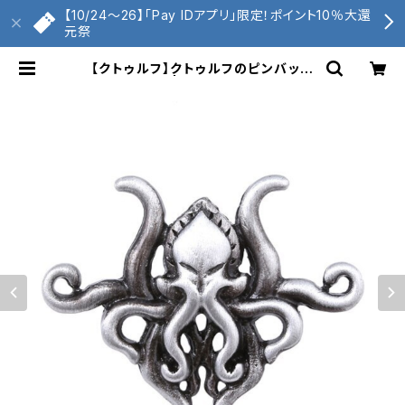
【10/24〜26】「Pay IDアプリ」限定！ポイント10％大還
元祭
【クトゥルフ】クトゥルフのピンバッジ
| くもへび