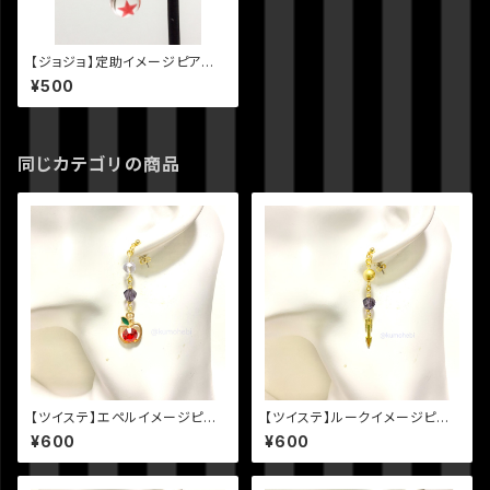
【ジョジョ】定助イメージピアス
（ソフト＆ウェット）
¥500
同じカテゴリの商品
【ツイステ】エペルイメージピア
【ツイステ】ルークイメージピア
ス
ス
¥600
¥600