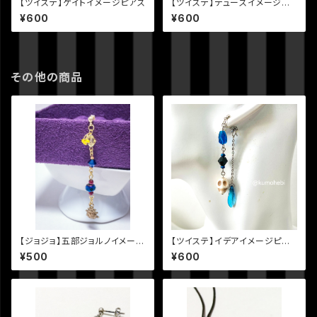
【ツイステ】ケイトイメージピアス
【ツイステ】デュースイメージピ
アス
¥600
¥600
その他の商品
【ジョジョ】五部ジョルノイメージ
【ツイステ】イデアイメージピア
ピアス
ス
¥500
¥600