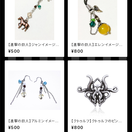
【進撃の巨人】ジャンイメージ片
【進撃の巨人】エレンイメージ天
耳ピアス・イヤリング
然石ストラップ
¥500
¥800
【進撃の巨人】アルミンイメージ
【クトゥルフ】クトゥルフのピンバ
ピアス
ッジ
¥500
¥800