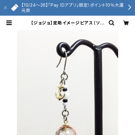
【10/24〜26】「Pay IDアプリ」限定！ポイント10％大還
元祭
【ジョジョ】定助イメージピアス（ソフ
ト＆ウェット） | くもへび