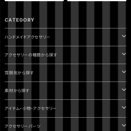
CATEGORY
ハンドメイドアクセサリー
ジョジョの奇妙な冒険
アクセサリーの種類から探す
1部 ファントムブラッド
進撃の巨人
ピアス・イヤリング
雰囲気から探す
2部 戦闘潮流
ダンガンロンパ
ブレスレット
パンク・ゴシック・ロック・かっこいい
素材から探す
3部 スターダストクルセイダース
無印
ツイステッドワンダーランド
指輪・リング
病みかわいい
天然石
アイテム・小物・アクセサリー
4部 ダイヤモンドは砕けない
スーパーダンガンロンパ2
刀剣乱舞
イヤーカフ・イヤーフック
ポップ・かわいい
スワロフスキー
ミニチュア・ドールハウス
アクセサリーパーツ