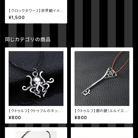
【クロックタワー２】世界観イメ
ージネックレス
¥1,500
同じカテゴリの商品
【クトゥルフ】クトゥフルのネック
【クトゥルフ】銀の鍵（ルルイエ・
レス
ヨグ＝ソトース）ネックレス
¥800
¥800