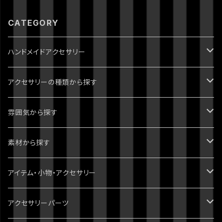
CATEGORY
ハンドメイドアクセサリー
ジョジョの奇妙な冒険
アクセサリーの種類から探す
1部 ファントムブラッド
進撃の巨人
ピアス・イヤリング
雰囲気から探す
2部 戦闘潮流
ダンガンロンパ
ブレスレット
パンク・ゴシック・ロック・かっこいい
素材から探す
3部 スターダストクルセイダース
無印
ツイステッドワンダーランド
指輪・リング
病みかわいい
天然石
アイテム・小物・アクセサリー
4部 ダイヤモンドは砕けない
スーパーダンガンロンパ2
刀剣乱舞
イヤーカフ・イヤーフック
ポップ・かわいい
スワロフスキー
ミニチュア・ドールハウス
アクセサリーパーツ