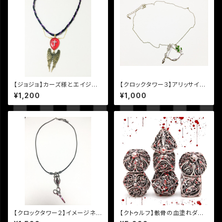
【ジョジョ】カーズ様とエイジャ
【クロックタワー３】アリッサイメ
の赤石イメージネックレス
ージネックレス
¥1,200
¥1,000
【クロックタワー２】イメージネッ
【クトゥルフ】骸骨の血塗れダイ
クレス
スセット