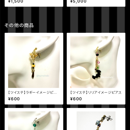
¥1,500
¥5,000
その他の商品
【ツイステ】ラギーイメージピア
【ツイステ】リリアイメージピアス
ス
¥600
¥600