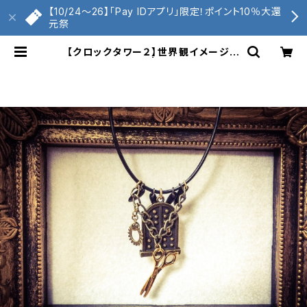
【10/24〜26】「Pay IDアプリ」限定！ポイント10％大還
元祭
【クロックタワー２】世界観イメージネ
ックレス | くもへび