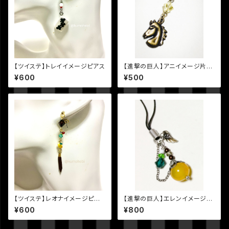
【ツイステ】トレイイメージピアス
【進撃の巨人】アニイメージ片耳
ピアス
¥600
¥500
【ツイステ】レオナイメージピア
【進撃の巨人】エレンイメージ天
ス
然石ストラップ
¥600
¥800