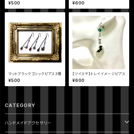
ージピアス
ス
¥500
¥600
マットブラックゴシックピアス3種
【ツイステ】トレイイメージピアス
¥500
¥600
CATEGORY
ハンドメイドアクセサリー