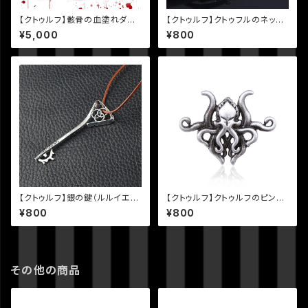
【クトゥルフ】骸骨の血塗れダイ
【クトゥルフ】クトゥフルのネック
スセット
レス
¥5,000
¥800
【クトゥルフ】銀の鍵（ルルイエ・
【クトゥルフ】クトゥルフのピンバ
ヨグ＝ソトース）ネックレス
ッジ
¥800
¥800
その他の商品