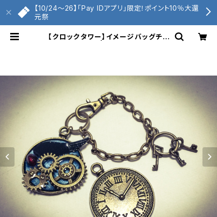
【10/24〜26】「Pay IDアプリ」限定！ポイント10％大還
元祭
【クロックタワー】イメージバッグチャ
ーム | くもへび