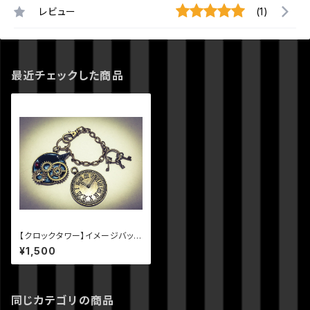
レビュー
(1)
最近チェックした商品
【クロックタワー】イメージバッグ
チャーム
¥1,500
同じカテゴリの商品