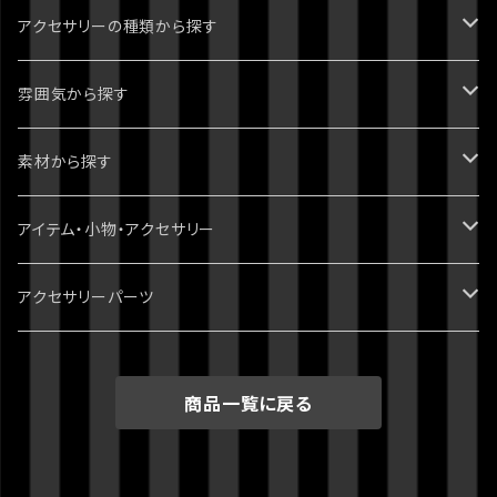
ジョジョの奇妙な冒険
アクセサリーの種類から探す
1部 ファントムブラッド
進撃の巨人
ピアス・イヤリング
雰囲気から探す
2部 戦闘潮流
ダンガンロンパ
ブレスレット
パンク・ゴシック・ロック・かっこいい
素材から探す
3部 スターダストクルセイダース
無印
ツイステッドワンダーランド
指輪・リング
病みかわいい
天然石
アイテム・小物・アクセサリー
4部 ダイヤモンドは砕けない
スーパーダンガンロンパ2
刀剣乱舞
イヤーカフ・イヤーフック
ポップ・かわいい
スワロフスキー
ミニチュア・ドールハウス
アクセサリーパーツ
5部 黄金の風
絶対絶望少女
おそ松さん
ネックレス
綺麗・キレイ
3dプリント（PLA）
ホラー・ハロウィン
チャーム
商品一覧に戻る
6部 ストーンオーシャン
ダンガンロンパV3
クロックタワー
チョーカー
シック・清楚
レジン
クトゥルフ神話
7部 スティール・ボール・ラン