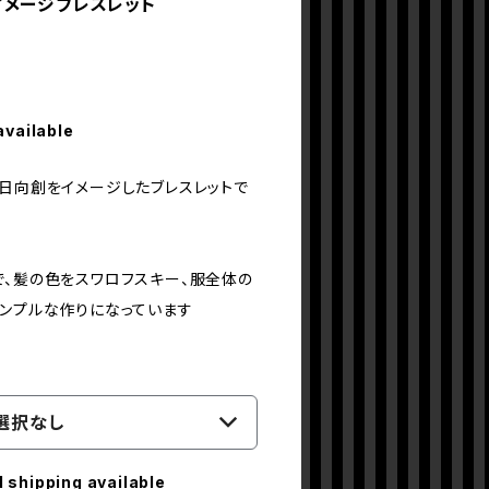
イメージブレスレット
available
、日向創をイメージしたブレスレットで
で、髪の色をスワロフスキー、服全体の
シンプルな作りになっています
選択なし
l shipping available