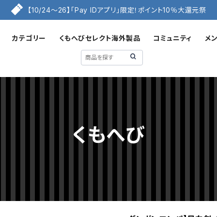
【10/24〜26】「Pay IDアプリ」限定！ポイント10％大還元祭
カテゴリー
くもへびセレクト海外製品
コミュニティ
メ
くもへび