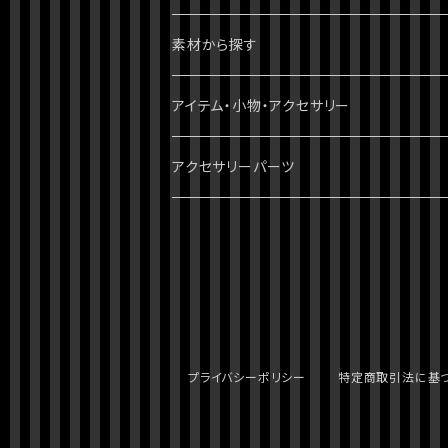
2部 戦闘潮流
ダンガンロンパ
ブレスレット
パンク・ゴシック・ロック・かっこいい
素材から探す
3部 スターダストクルセイダース
無印
ツイステッドワンダーランド
指輪・リング
病みかわいい
天然石
アイテム・小物・アクセサリー
4部 ダイヤモンドは砕けない
スーパーダンガンロンパ2
刀剣乱舞
イヤーカフ・イヤーフック
ポップ・かわいい
スワロフスキー
ミニチュア・ドールハウス
アクセサリーパーツ
5部 黄金の風
絶対絶望少女
おそ松さん
ネックレス
綺麗・キレイ
3dプリント（PLA）
ホラー・ハロウィン
チャーム
6部 ストーンオーシャン
ダンガンロンパV3
クロックタワー
チョーカー
シック・清楚
レジン
クトゥルフ神話
7部 スティール・ボール・ラン
オリジナル
ストラップ・キーホルダー
派手・目立ちたい
ガラス
プライバシーポリシー
特定商取引法に基
8部 ジョジョリオン
クトゥルフ神話
バッグチャーム
シーズン物
レザー・合皮