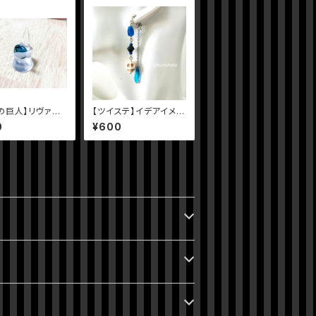
の巨人】リヴァイ
【ツイステ】イデアイメー
メージリング
ジピアス
0
¥600