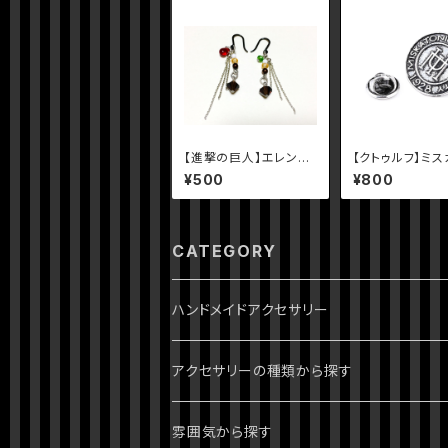
【進撃の巨人】エレンイ
【クトゥルフ】ミス
メージピアス
ック大学のピンバ
¥500
¥800
CATEGORY
ハンドメイドアクセサリー
ジョジョの奇妙な冒険
アクセサリーの種類から探す
1部 ファントムブラッド
進撃の巨人
ピアス・イヤリング
雰囲気から探す