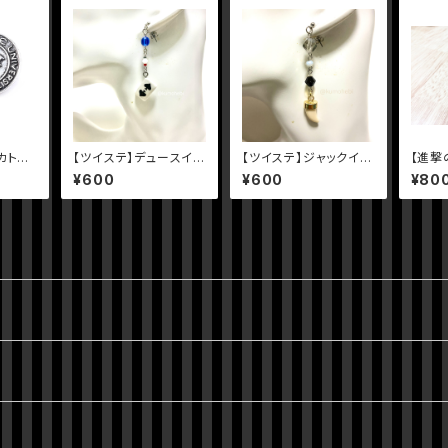
カトニ
【ツイステ】デュースイメ
【ツイステ】ジャックイメ
【進撃
ッジ
ージピアス
ージピアス
兵長イ
¥600
¥600
¥80