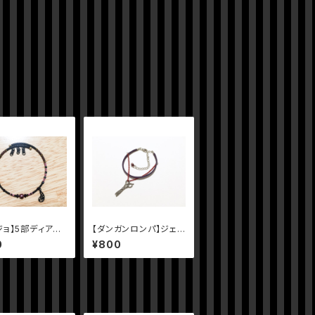
ジョ】5部ディアボ
【ダンガンロンパ】ジェノ
ージブレスレット
サイダー翔イメージブ
0
¥800
レスレット