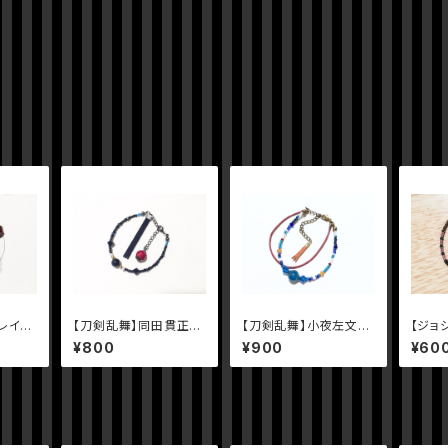
レイト・
【刀剣乱舞】同田貫正国
【刀剣乱舞】小夜左文字
【ジョ
ジ皮ブ
イメージブレスレット
イメージブレスレット
ロイメ
¥800
¥900
¥60
Ver.2