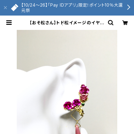
【10/24〜26】「Pay IDアプリ」限定！ポイント10％大還
元祭
【おそ松さん】トド松イメージのイヤー
カフ | くもへび