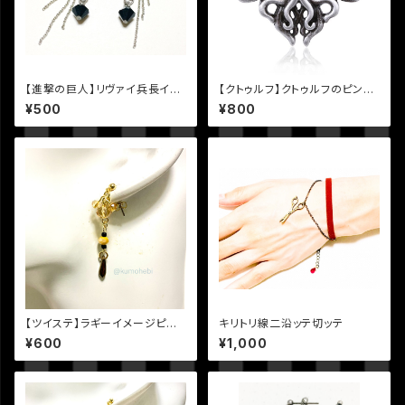
【進撃の巨人】リヴァイ兵長イメ
【クトゥルフ】クトゥルフのピンバ
ージピアス
ッジ
¥500
¥800
【ツイステ】ラギーイメージピア
キリトリ線二沿ッテ切ッテ
ス
¥600
¥1,000