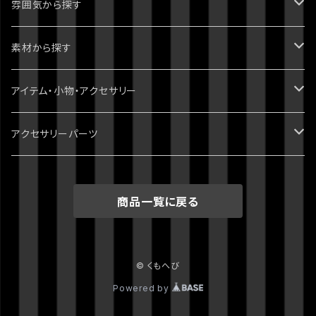
1部 ファントムブラッド
進撃の巨人
ピアス・イヤリング
雰囲気から探す
2部 戦闘潮流
ダンガンロンパ
ブレスレット
パンク・ゴシック・ロック・かっこいい
素材から探す
3部 スターダストクルセイダース
無印
ツイステッドワンダーランド
指輪・リング
病みかわいい
天然石
アイテム・小物・アクセサリー
4部 ダイヤモンドは砕けない
スーパーダンガンロンパ2
刀剣乱舞
イヤーカフ・イヤーフック
ポップ・かわいい
スワロフスキー
ミニチュア・ドールハウス
アクセサリーパーツ
5部 黄金の風
絶対絶望少女
おそ松さん
ネックレス
綺麗・キレイ
3dプリント（PLA）
ホラー・ハロウィン
チャーム
商品一覧に戻る
6部 ストーンオーシャン
ダンガンロンパV3
クロックタワー
チョーカー
シック・清楚
レジン
クトゥルフ神話
7部 スティール・ボール・ラン
オリジナル
ストラップ・キーホルダー
派手・目立ちたい
ガラス
© くもへび
8部 ジョジョリオン
Powered by
クトゥルフ神話
バッグチャーム
シーズン物
レザー・合皮