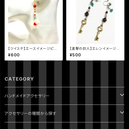
【ツイステ】エースイメージピア
【進撃の巨人】エレンイメージピ
ス
アス(片耳)
¥600
¥500
CATEGORY
ハンドメイドアクセサリー
ジョジョの奇妙な冒険
アクセサリーの種類から探す