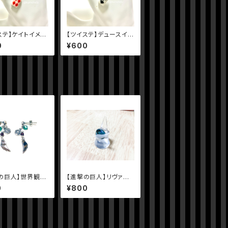
ステ】ケイトイメー
【ツイステ】デュースイメ
ス
ージピアス
0
¥600
の巨人】世界観イ
【進撃の巨人】リヴァイ
ピアス
兵長イメージリング
0
¥800