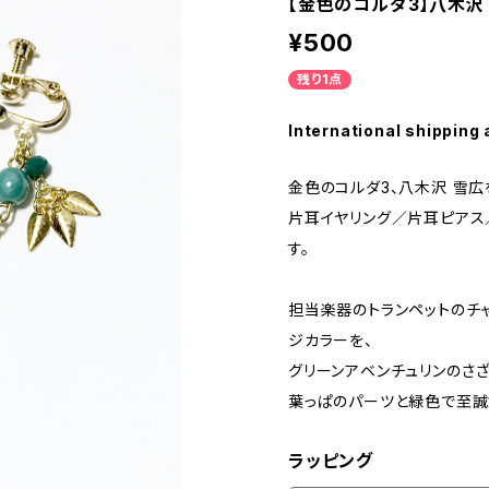
【金色のコルダ3】八木沢
¥500
残り1点
International shipping 
金色のコルダ3、八木沢 雪広
片耳イヤリング／片耳ピアス
す。
担当楽器のトランペットのチ
ジカラーを、
グリーンアベンチュリンのさ
葉っぱのパーツと緑色で至誠
ラッピング