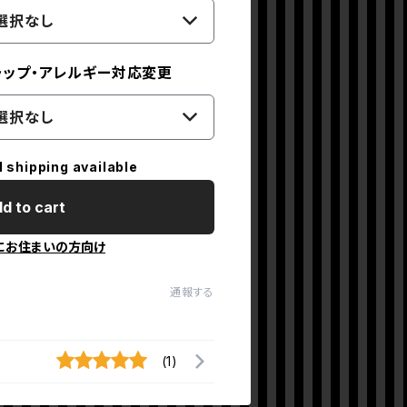
選択なし
ラップ・アレルギー対応変更
選択なし
l shipping available
d to cart
にお住まいの方向け
通報する
(1)