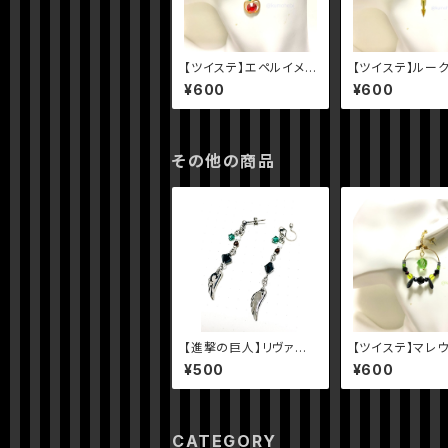
【ツイステ】エペルイメ
【ツイステ】ルー
ージピアス
ジピアス
¥600
¥600
その他の商品
【進撃の巨人】リヴァイ
【ツイステ】マレ
イメージピアス(片耳)
ージピアス
¥500
¥600
CATEGORY