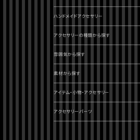
ハンドメイドアクセサリー
ジョジョの奇妙な冒険
アクセサリーの種類から探す
1部 ファントムブラッド
進撃の巨人
ピアス・イヤリング
雰囲気から探す
2部 戦闘潮流
ダンガンロンパ
ブレスレット
パンク・ゴシック・ロック・かっこいい
素材から探す
3部 スターダストクルセイダース
無印
ツイステッドワンダーランド
指輪・リング
病みかわいい
天然石
アイテム・小物・アクセサリー
4部 ダイヤモンドは砕けない
スーパーダンガンロンパ2
刀剣乱舞
イヤーカフ・イヤーフック
ポップ・かわいい
スワロフスキー
ミニチュア・ドールハウス
アクセサリーパーツ
5部 黄金の風
絶対絶望少女
おそ松さん
ネックレス
綺麗・キレイ
3dプリント（PLA）
ホラー・ハロウィン
チャーム