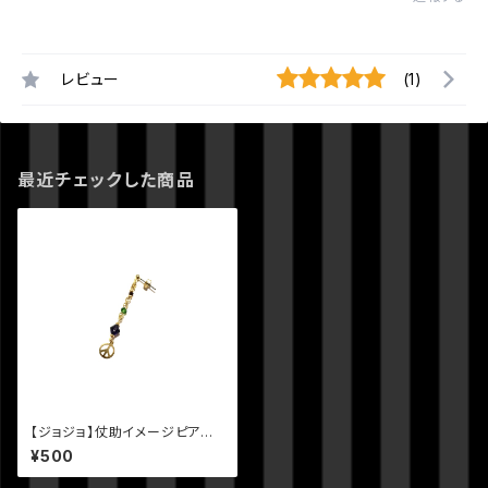
レビュー
(1)
最近チェックした商品
【ジョジョ】仗助イメージピアスV
er.2
¥500