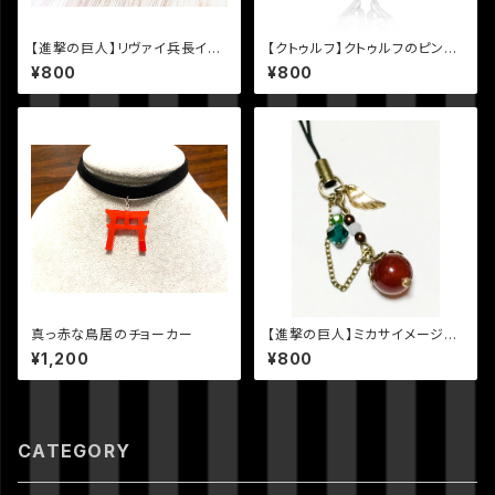
【進撃の巨人】リヴァイ兵長イメ
【クトゥルフ】クトゥルフのピンバ
ージリング
ッジ
¥800
¥800
真っ赤な鳥居のチョーカー
【進撃の巨人】ミカサイメージ天
然石ストラップ
¥1,200
¥800
CATEGORY