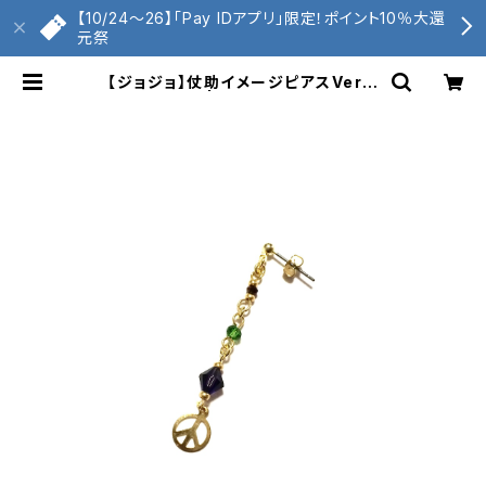
【10/24〜26】「Pay IDアプリ」限定！ポイント10％大還
元祭
【ジョジョ】仗助イメージピアスVer.2
| くもへび