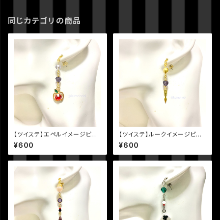
同じカテゴリの商品
【ツイステ】エペルイメージピア
【ツイステ】ルークイメージピア
ス
ス
¥600
¥600