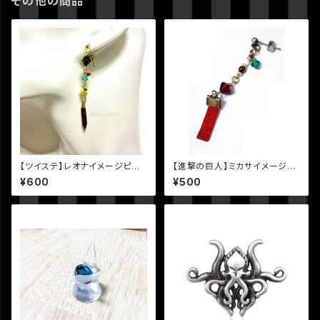
その他の商品
【ツイステ】レオナイメージピア
【進撃の巨人】ミカサイメージ片
ス
耳ピアス・イヤリング
¥600
¥500