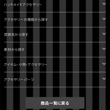
ハンドメイドアクセサリー
ジョジョの奇妙な冒険
アクセサリーの種類から探す
1部 ファントムブラッド
進撃の巨人
ピアス・イヤリング
雰囲気から探す
2部 戦闘潮流
ダンガンロンパ
ブレスレット
パンク・ゴシック・ロック・かっこいい
素材から探す
3部 スターダストクルセイダース
無印
ツイステッドワンダーランド
指輪・リング
病みかわいい
天然石
アイテム・小物・アクセサリー
4部 ダイヤモンドは砕けない
スーパーダンガンロンパ2
刀剣乱舞
イヤーカフ・イヤーフック
ポップ・かわいい
スワロフスキー
ミニチュア・ドールハウス
アクセサリーパーツ
5部 黄金の風
絶対絶望少女
おそ松さん
ネックレス
綺麗・キレイ
3dプリント（PLA）
ホラー・ハロウィン
チャーム
商品一覧に戻る
6部 ストーンオーシャン
ダンガンロンパV3
クロックタワー
チョーカー
シック・清楚
レジン
クトゥルフ神話