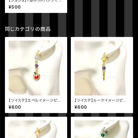
【ジョジョ】7部ホットパンツイメ
ージピアス
¥500
同じカテゴリの商品
【ツイステ】エペルイメージピア
【ツイステ】ルークイメージピア
ス
ス
¥600
¥600