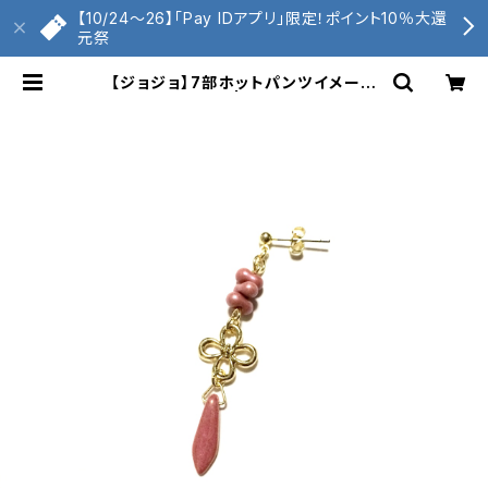
【10/24〜26】「Pay IDアプリ」限定！ポイント10％大還
元祭
【ジョジョ】7部ホットパンツイメージ
ピアス | くもへび