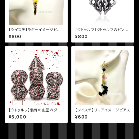
【ツイステ】ラギーイメージピア
【クトゥルフ】クトゥルフのピンバ
ス
ッジ
¥600
¥800
【クトゥルフ】骸骨の血塗れダイ
【ツイステ】リリアイメージピアス
スセット
¥5,000
¥600