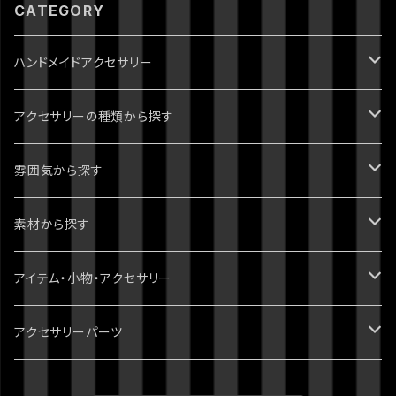
CATEGORY
ハンドメイドアクセサリー
ジョジョの奇妙な冒険
アクセサリーの種類から探す
1部 ファントムブラッド
進撃の巨人
ピアス・イヤリング
雰囲気から探す
2部 戦闘潮流
ダンガンロンパ
ブレスレット
パンク・ゴシック・ロック・かっこいい
素材から探す
3部 スターダストクルセイダース
無印
ツイステッドワンダーランド
指輪・リング
病みかわいい
天然石
アイテム・小物・アクセサリー
4部 ダイヤモンドは砕けない
スーパーダンガンロンパ2
刀剣乱舞
イヤーカフ・イヤーフック
ポップ・かわいい
スワロフスキー
ミニチュア・ドールハウス
アクセサリーパーツ
5部 黄金の風
絶対絶望少女
おそ松さん
ネックレス
綺麗・キレイ
3dプリント（PLA）
ホラー・ハロウィン
チャーム