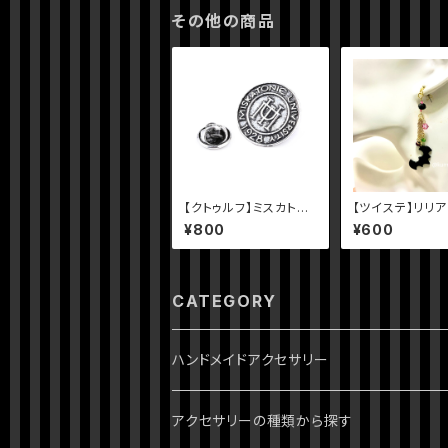
その他の商品
【クトゥルフ】ミスカトニ
【ツイステ】リリ
ック大学のピンバッジ
ジピアス
¥800
¥600
CATEGORY
ハンドメイドアクセサリー
ジョジョの奇妙な冒険
アクセサリーの種類から探す