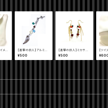
アイメー
【進撃の巨人】アルミン
【進撃の巨人】ミカサイ
【ツイ
イメージ片耳ピアス・イ
メージピアス
ージピ
¥500
¥500
¥60
ヤリング