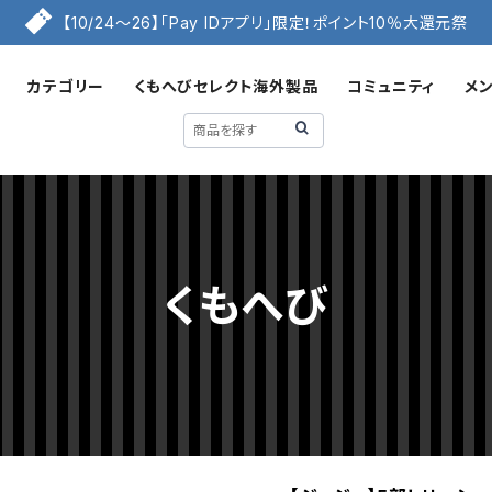
【10/24〜26】「Pay IDアプリ」限定！ポイント10％大還元祭
カテゴリー
くもへびセレクト海外製品
コミュニティ
メ
くもへび