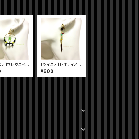
ステ】マレウスイメ
【ツイステ】レオナイメー
アス
ジピアス
0
¥600