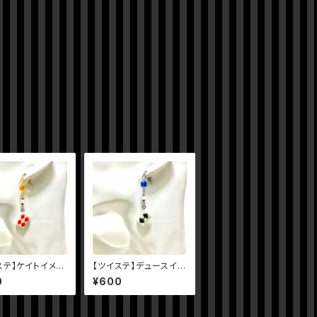
ステ】ケイトイメー
【ツイステ】デュースイメ
ス
ージピアス
0
¥600