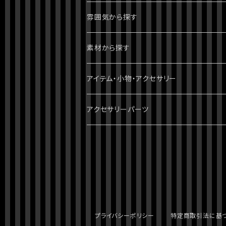
1部 ファントムブラッド
進撃の巨人
ピアス・イヤリング
雰囲気から探す
2部 戦闘潮流
ダンガンロンパ
ブレスレット
パンク・ゴシック・ロック・かっこいい
素材から探す
3部 スターダストクルセイダース
無印
ツイステッドワンダーランド
指輪・リング
病みかわいい
天然石
アイテム・小物・アクセサリー
4部 ダイヤモンドは砕けない
スーパーダンガンロンパ2
刀剣乱舞
イヤーカフ・イヤーフック
ポップ・かわいい
スワロフスキー
ミニチュア・ドールハウス
アクセサリーパーツ
5部 黄金の風
絶対絶望少女
おそ松さん
ネックレス
綺麗・キレイ
3dプリント（PLA）
ホラー・ハロウィン
チャーム
6部 ストーンオーシャン
ダンガンロンパV3
クロックタワー
チョーカー
シック・清楚
レジン
クトゥルフ神話
7部 スティール・ボール・ラン
オリジナル
ストラップ・キーホルダー
派手・目立ちたい
ガラス
プライバシーポリシー
特定商取引法に基
8部 ジョジョリオン