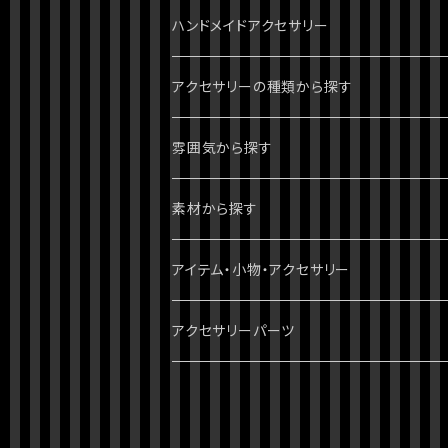
ハンドメイドアクセサリー
ジョジョの奇妙な冒険
アクセサリーの種類から探す
1部 ファントムブラッド
進撃の巨人
ピアス・イヤリング
雰囲気から探す
2部 戦闘潮流
ダンガンロンパ
ブレスレット
パンク・ゴシック・ロック・かっこいい
素材から探す
3部 スターダストクルセイダース
無印
ツイステッドワンダーランド
指輪・リング
病みかわいい
天然石
アイテム・小物・アクセサリー
4部 ダイヤモンドは砕けない
スーパーダンガンロンパ2
刀剣乱舞
イヤーカフ・イヤーフック
ポップ・かわいい
スワロフスキー
ミニチュア・ドールハウス
アクセサリーパーツ
5部 黄金の風
絶対絶望少女
おそ松さん
ネックレス
綺麗・キレイ
3dプリント（PLA）
ホラー・ハロウィン
チャーム
6部 ストーンオーシャン
ダンガンロンパV3