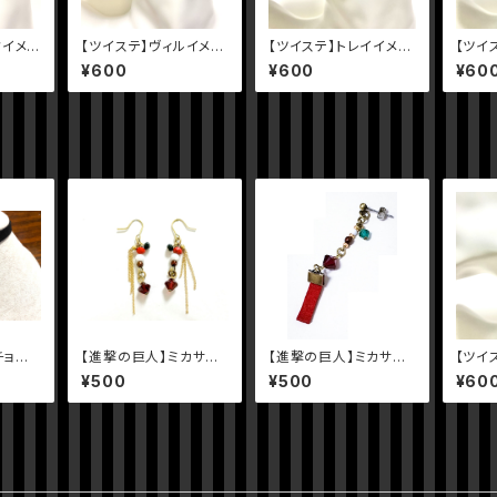
クイメー
【ツイステ】ヴィルイメー
【ツイステ】トレイイメー
【ツイ
ジピアス
ジピアス
ジピア
¥600
¥600
¥60
チョー
【進撃の巨人】ミカサイ
【進撃の巨人】ミカサイ
【ツイ
メージピアス
メージ片耳ピアス・イヤ
ージピ
¥500
¥500
¥60
リング