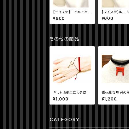
【ツイステ】エペルイメ
【ツイステ】ルー
ージピアス
ジピアス
¥600
¥600
その他の商品
キリトリ線二沿ッテ切ッ
真っ赤な鳥居の
テ
カー
¥1,000
¥1,200
CATEGORY