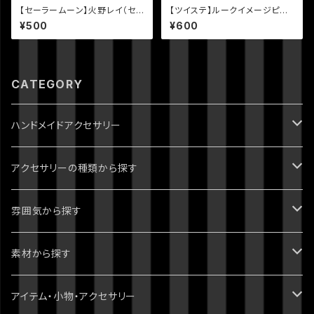
【セーラームーン】火野レイ（セ
【ツイステ】ルークイメージピア
ーラーマーズ）イメージ天然石と
ス
¥500
¥600
月のピアス
CATEGORY
ハンドメイドアクセサリー
ジョジョの奇妙な冒険
アクセサリーの種類から探す
1部 ファントムブラッド
進撃の巨人
ピアス・イヤリング
雰囲気から探す
2部 戦闘潮流
ダンガンロンパ
ブレスレット
パンク・ゴシック・ロック・かっこいい
素材から探す
3部 スターダストクルセイダース
無印
ツイステッドワンダーランド
指輪・リング
病みかわいい
天然石
アイテム・小物・アクセサリー