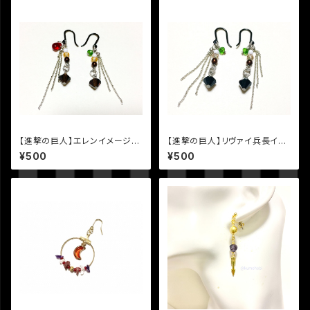
【進撃の巨人】エレンイメージピ
【進撃の巨人】リヴァイ兵長イメ
アス
ージピアス
¥500
¥500