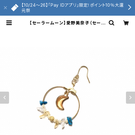
【10/24〜26】「Pay IDアプリ」限定！ポイント10％大還
元祭
【セーラームーン】愛野美奈子（セーラ
ーヴィーナス）イメージ天然石と月の
ピアス | くもへび